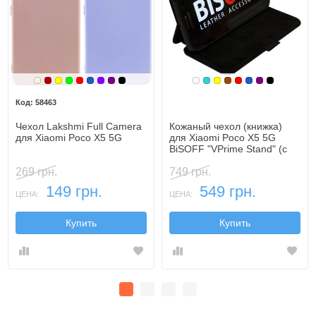
Бежевый
Бордовый
Желтый
Зеленый
Красный
Синий, темный
Фиолетовый
Фиолетовый, темный
Черный
Белый
Бирюзовый
Желтый
Коричневый
Красный
Синий, темн
Фиолетовы
Черный
58463
Чехол Lakshmi Full Camera
Кожаный чехол (книжка)
для Xiaomi Poco X5 5G
для Xiaomi Poco X5 5G
BiSOFF "VPrime Stand" (с
функцией подставки)
269 грн.
749 грн.
149 грн.
549 грн.
ЦЕНА:
ЦЕНА:
Купить
Купить