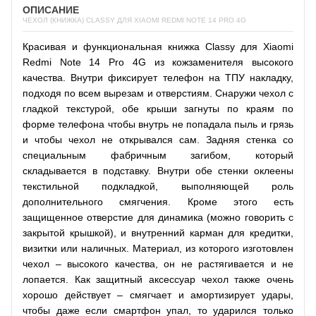
ОПИСАНИЕ
ЧЕХОЛ (КНИЖКА) CLASSY ДЛЯ XIAOMI REDMI NOTE 14 PRO 4G
Красивая и функциональная книжка Classy для Xiaomi
Redmi Note 14 Pro 4G из кожзаменителя высокого
качества. Внутри фиксирует телефон на ТПУ накладку,
подходя по всем вырезам и отверстиям. Снаружи чехол с
гладкой текстурой, обе крыши загнуты по краям по
форме телефона чтобы внутрь не попадала пыль и грязь
и чтобы чехол не открывался сам. Задняя стенка со
специальным фабричным загибом, который
складывается в подставку. Внутри обе стенки оклеены
текстильной подкладкой, выполняющей роль
дополнительного смягчения. Кроме этого есть
защищенное отверстие для динамика (можно говорить с
закрытой крышкой), и внутренний карман для кредитки,
визитки или наличных. Материал, из которого изготовлен
чехол – высокого качества, он не растягивается и не
лопается. Как защитный аксессуар чехол также очень
хорошо действует – смягчает и амортизирует удары,
чтобы даже если смартфон упал, то ударился только