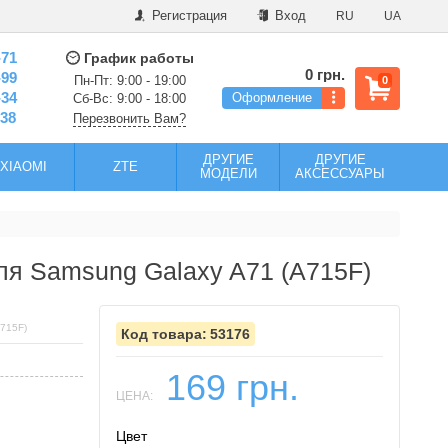
Регистрация
Вход
RU
UA
-71
График работы
0 грн.
-99
Пн-Пт: 9:00 - 19:00
0
-34
Оформление
Сб-Вс: 9:00 - 18:00
-38
Перезвонить Вам?
ДРУГИЕ
ДРУГИЕ
XIAOMI
ZTE
МОДЕЛИ
АКСЕССУАРЫ
для Samsung Galaxy A71 (A715F)
715F)
53176
169 грн.
ЦЕНА:
Цвет