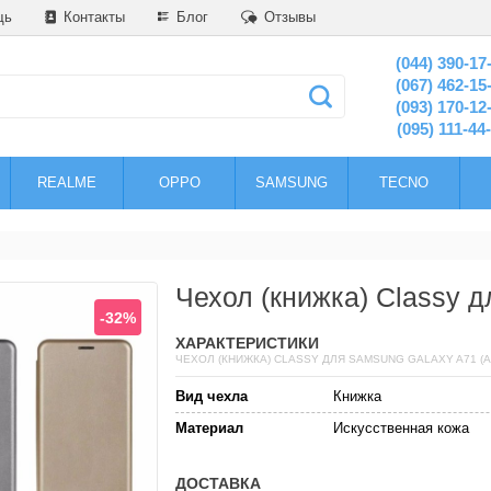
щь
Контакты
Блог
Отзывы
(044) 390-17
(067) 462-15
(093) 170-12
(095) 111-44
REALME
OPPO
SAMSUNG
TECNO
Чехол (книжка) Classy 
-32%
ХАРАКТЕРИСТИКИ
ЧЕХОЛ (КНИЖКА) CLASSY ДЛЯ SAMSUNG GALAXY A71 (A
Вид чехла
Книжка
Материал
Искусственная кожа
ДОСТАВКА