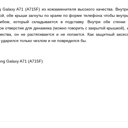
 Galaxy A71 (A715F) из кожзаменителя высокого качества. Внутр
рой, обе крыши загнуты по краям по форме телефона чтобы внутрь
бом, который складывается в подставку. Внутри обе стенки
е отверстие для динамика (можно говорить с закрытой крышкой), и
чества, он не растягивается и не лопается. Как защитный аксе
 ударился только чехлом и не повредился бы.
ung Galaxy A71 (A715F)