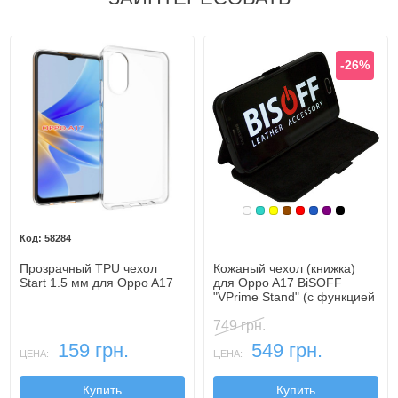
-26%
Белый
Бирюзовый
Желтый
Коричневый
Красный
Синий, темн
Фиолетовы
Черный
58284
Прозрачный TPU чехол
Кожаный чехол (книжка)
Start 1.5 мм для Oppo A17
для Oppo A17 BiSOFF
"VPrime Stand" (с функцией
подставки)
749 грн.
159 грн.
549 грн.
ЦЕНА:
ЦЕНА:
Купить
Купить