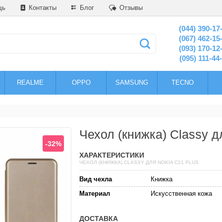
щь
Контакты
Блог
Отзывы
(044) 390-17
(067) 462-15
(093) 170-12
(095) 111-44
REALME
OPPO
SAMSUNG
TECNO
Чехол (книжка) Classy д
-32%
ХАРАКТЕРИСТИКИ
ЧЕХОЛ (КНИЖКА) CLASSY ДЛЯ NOKIA C21 PLUS
Вид чехла
Книжка
Материал
Искусственная кожа
ДОСТАВКА