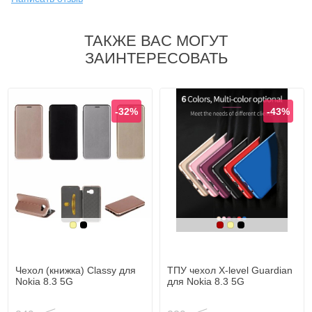
ТАКЖЕ ВАС МОГУТ
ЗАИНТЕРЕСОВАТЬ
-32%
-43%
Золотой
Черный
Бордовый
Золотой
Черный
Чехол (книжка) Classy для
ТПУ чехол X-level Guardiаn
Nokia 8.3 5G
для Nokia 8.3 5G