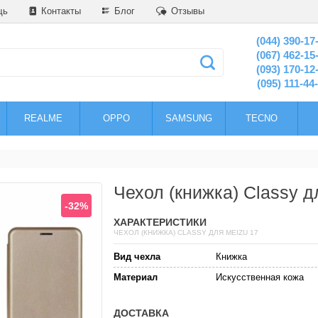
щь
Контакты
Блог
Отзывы
(044) 390-17
(067) 462-15
(093) 170-12
(095) 111-44
REALME
OPPO
SAMSUNG
TECNO
Чехол (книжка) Classy д
-32%
ХАРАКТЕРИСТИКИ
ЧЕХОЛ (КНИЖКА) CLASSY ДЛЯ MEIZU 17
Вид чехла
Книжка
Материал
Искусственная кожа
ДОСТАВКА