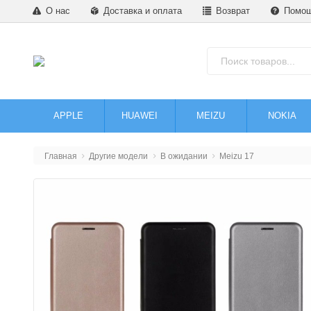
О нас
Доставка и оплата
Возврат
Помо
APPLE
HUAWEI
MEIZU
NOKIA
Главная
Другие модели
В ожидании
Meizu 17