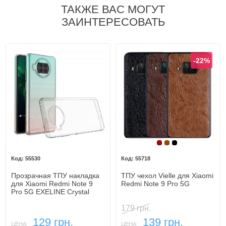
ТАКЖЕ ВАС МОГУТ
ЗАИНТЕРЕСОВАТЬ
-22%
Бордовый
Коричневый
Черный
55530
55718
Прозрачная ТПУ накладка
ТПУ чехол Vielle для Xiaomi
для Xiaomi Redmi Note 9
Redmi Note 9 Pro 5G
Pro 5G EXELINE Crystal
(Strong 0,5мм)
179 грн.
129 грн.
139 грн.
ЦЕНА:
ЦЕНА: