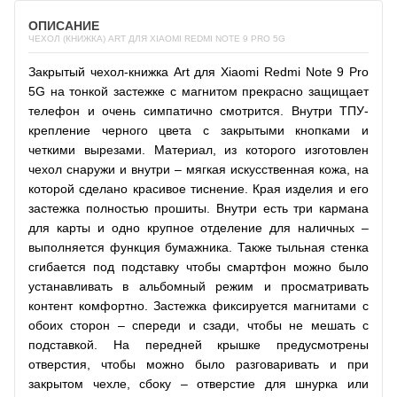
ОПИСАНИЕ
ЧЕХОЛ (КНИЖКА) ART ДЛЯ XIAOMI REDMI NOTE 9 PRO 5G
Закрытый чехол-книжка Art для Xiaomi Redmi Note 9 Pro
5G на тонкой застежке с магнитом прекрасно защищает
телефон и очень симпатично смотрится. Внутри ТПУ-
крепление черного цвета с закрытыми кнопками и
четкими вырезами. Материал, из которого изготовлен
чехол снаружи и внутри – мягкая искусственная кожа, на
которой сделано красивое тиснение. Края изделия и его
застежка полностью прошиты. Внутри есть три кармана
для карты и одно крупное отделение для наличных –
выполняется функция бумажника. Также тыльная стенка
сгибается под подставку чтобы смартфон можно было
устанавливать в альбомный режим и просматривать
контент комфортно. Застежка фиксируется магнитами с
обоих сторон – спереди и сзади, чтобы не мешать с
подставкой. На передней крышке предусмотрены
отверстия, чтобы можно было разговаривать и при
закрытом чехле, сбоку – отверстие для шнурка или