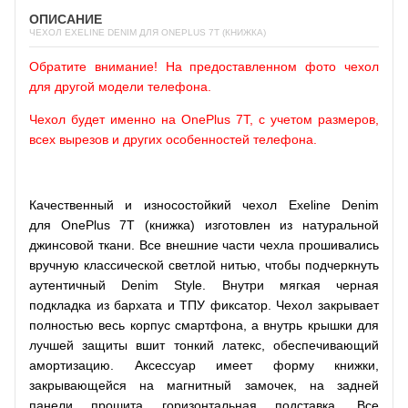
ОПИСАНИЕ
ЧЕХОЛ EXELINE DENIM ДЛЯ ONEPLUS 7T (КНИЖКА)
Обратите внимание! На предоставленном фото чехол
для другой модели телефона.
Чехол будет именно на OnePlus 7T, с учетом размеров,
всех вырезов и других особенностей телефона.
Качественный и износостойкий чехол Exeline Denim
для OnePlus 7T (книжка) изготовлен из натуральной
джинсовой ткани. Все внешние части чехла прошивались
вручную классической светлой нитью, чтобы подчеркнуть
аутентичный Denim Style. Внутри мягкая черная
подкладка из бархата и ТПУ фиксатор. Чехол закрывает
полностью весь корпус смартфона, а внутрь крышки для
лучшей защиты вшит тонкий латекс, обеспечивающий
амортизацию. Аксессуар имеет форму книжки,
закрывающейся на магнитный замочек, на задней
панели прошита горизонтальная подставка. Все