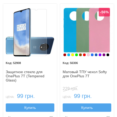
-56%
Бордовый
Голубой
Желтый
Зеленый
Коричневый
Красный
Розовый
Синий
Синий, те
Фиолето
Фиолет
Черн
52908
56306
Защитное стекло для
Матовый ТПУ чехол Softy
OnePlus 7T (Tempered
для OnePlus 7T
Glass)
229 грн.
99 грн.
99 грн.
ЦЕНА:
ЦЕНА:
Купить
Купить