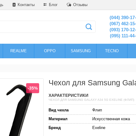
щь
Контакты
Блог
Отзывы
(044) 390-17
(067) 462-15
(093) 170-12
(095) 111-44
REALME
OPPO
SAMSUNG
TECNO
Чехол для Samsung Gala
-35%
ХАРАКТЕРИСТИКИ
ЧЕХОЛ ДЛЯ SAMSUNG GALAXY A34 5G EXELINE (ФЛИП)
Вид чехла
Флип
Материал
Искусственная кожа
Бренд
Exeline