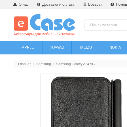
О нас
Доставка и оплата
Возврат
Помо
APPLE
HUAWEI
MEIZU
NOKIA
Главная
Samsung
Samsung Galaxy A34 5G