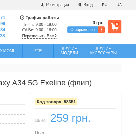
Регистрация
Вход
RU
UA
-71
График работы
0 грн.
-99
Пн-Пт: 9:00 - 19:00
0
-34
Оформление
Сб-Вс: 9:00 - 18:00
-38
Перезвонить Вам?
ДРУГИЕ
ДРУГИЕ
XIAOMI
ZTE
МОДЕЛИ
АКСЕССУАРЫ
xy A34 5G Exeline (флип)
58351
259 грн.
ЦЕНА:
Цвет