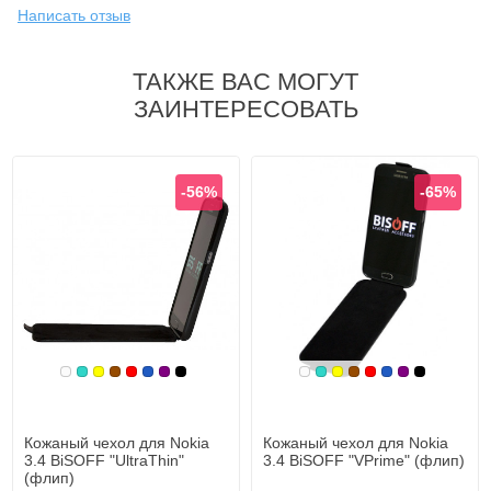
Написать отзыв
ТАКЖЕ ВАС МОГУТ
ЗАИНТЕРЕСОВАТЬ
-56%
-65%
Белый
Бирюзовый
Желтый
Коричневый
Красный
Синий, темный
Фиолетовый, темный
Черный
Белый
Бирюзовый
Желтый
Коричневый
Красный
Синий, темн
Фиолетовы
Черный
Кожаный чехол для Nokia
Кожаный чехол для Nokia
3.4 BiSOFF "UltraThin"
3.4 BiSOFF "VPrime" (флип)
(флип)