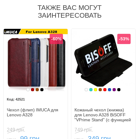
ТАКЖЕ ВАС МОГУТ
ЗАИНТЕРЕСОВАТЬ
-60%
-53%
Белый
Бордовый
Коричневый
Черный
Белый
Бирюзовый
Желтый
Коричневый
Красный
Синий, темн
Фиолетовы
Черный
42521
Чехол (флип) IMUCA для
Кожаный чехол (книжка)
Lenovo A328
для Lenovo A328 BiSOFF
"VPrime Stand" (с функцией
подставки)
249 грн.
749 грн.
99 грн.
349 грн.